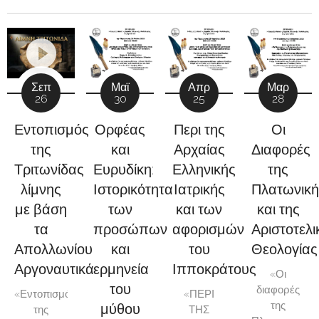
Μαϊ
Απρ
Σεπ
Μαρ
30
25
26
28
Ορφέας
Περι της
Εντοπισμός
Οι
και
Αρχαίας
της
Διαφορές
Ευρυδίκη:
Ελληνικής
Τριτωνίδας
της
Ιστορικότητα
Ιατρικής
λίμνης
Πλατωνική
των
και των
με βάση
και της
προσώπων
αφορισμών
τα
Αριστοτελι
και
του
Απολλωνίου
Θεολογίας
ερμηνεία
Ιπποκράτους
Αργοναυτικά
«Οι
του
διαφορές
«ΠΕΡΙ
«Εντοπισμός
της
μύθου
ΤΗΣ
της