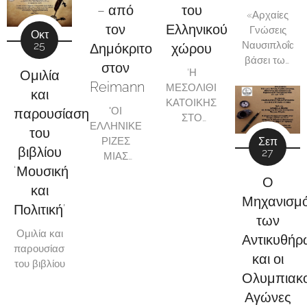
– από
του
θα
«Αρχαίες
παρουσιαστεί
τον
Ελληνικού
Γνώσεις
Οκτ
το βιβλίο
Ναυσιπλοΐας
25
Δημόκριτο
χώρου
με τίτλο:
βάσει των
στον
«Χρονολογώντας
'Η
Ομιλία
Ορφικών-
την
Reimann
ΜΕΣΟΛΙΘΙΚΗ
Αργοναυτικώ
και
Άχρονη
ΚΑΤΟΙΚΗΣΗ
και
'ΟΙ
παρουσίαση
Μυθολογία»
ΣΤΟ
άλλωνκειμένω
ΕΛΛΗΝΙΚΕΣ
της
Π.
του
ΑΙΓΑΙΟ
ΡΙΖΕΣ
Σεπ
Πρέκα-
βιβλίου
27
ΜΙΑΣ
Παπαδήμα.
‘Μουσική
ΣΥΓΧΡΟΝΗΣ
Ο
ΚΟΣΜΟΛΟΓΙΚΗΣ
και
Μηχανισμ
ΠΡΟΤΑΣΗΣ-
Πολιτική’
ΑΠΟ ΤΟΝ
των
ΔΗΜΟΚΡΙΤΟ
Ομιλία και
Αντικυθήρ
ΣΤΟΝ
παρουσίαση
και οι
REIMANN
'
του βιβλίου
Ολυμπιακο
Αγώνες