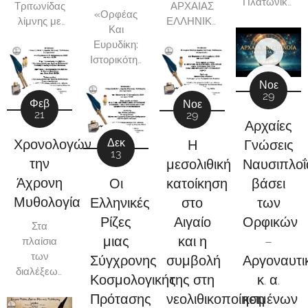
Πλατωνικής
ΑΡΧΑΙΑΣ
Τριτωνίδας
«Ορφέας
και
ΕΛΛΗΝΙΚΗΣ
λίμνης με
Και
ΙΑΤΡΙΚΗΣ
βάση τα
Ευρυδίκη:
ΚΑΙ ΤΩΝ
Απολλωνίου
Ιστορικότητα
ΑΦΟΡΙΣΜΩΝ
Αργοναυτικά».
Των
ΤΟΥ
Νοε
Προσώπων
29
ΙΠΠΟΚΡΑΤΟΥΣ»
Φεβ
Νοε
Και
21
29
Ερμηνεία
Αρχαίες
Του
Δεκ
Χρονολογώντας
Γνώσεις
Η
Μύθου»
13
την
Ναυσιπλοΐ
μεσολιθική
Άχρονη
Οι
βάσει
κατοίκηση
Μυθολογία
Ελληνικές
των
στο
Ρίζες
Ορφικών
Αιγαίο
Στα
μιας
–
και η
πλαίσια
των
Σύγχρονης
Αργοναυτι
συμβολή
διαλέξεων
Κοσμολογικής
κ. α.
της στη
της
Πρότασης
κειμένων
νεολιθικοποίηση
ΕΜΑΕΜ,